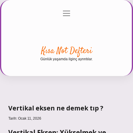
menüyü
Anasayfa
Gizlilik Politikası
Yasal Uyarı
aç
Hakkımızda
Kısa Not Defteri
Günlük yaşamda ilginç ayrıntılar.
Vertikal eksen ne demek tıp ?
Tarih: Ocak 11, 2026
Vertikal Eksen: Yükselmek ve