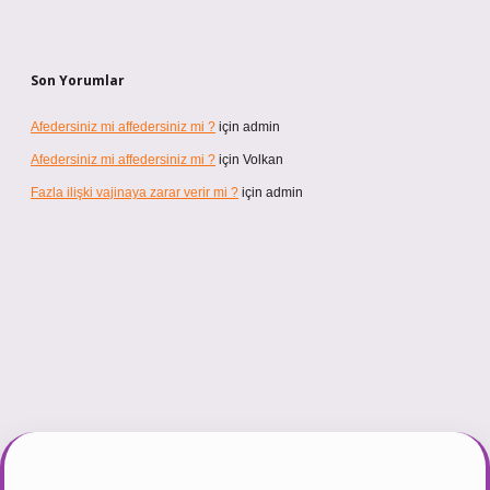
Son Yorumlar
Afedersiniz mi affedersiniz mi ?
için
admin
Afedersiniz mi affedersiniz mi ?
için
Volkan
Fazla ilişki vajinaya zarar verir mi ?
için
admin
ttps://tulipbett.net/